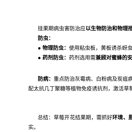
挂果期病虫害防治应
以
生物防治
和物理
防虫：
●
物理防虫
：
使用粘虫板，黄
板诱杀蚜
●
药剂防虫：
药剂选用需
兼顾对蜜蜂的
防病：
重点防治灰霉病、白粉病及炭疽
配太抗几丁聚糖等植物免疫诱抗剂，激活草
总结：草莓开花结果期，需抓好
环境、
实。