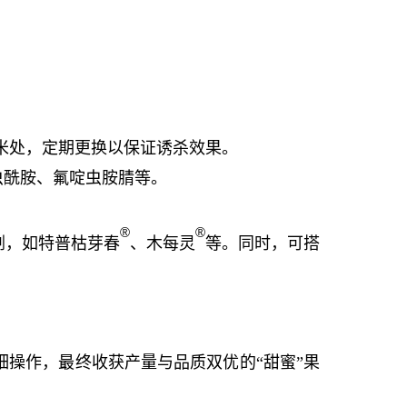
米处，定期更换以保证诱杀效果。
虫酰胺、氟啶虫胺腈等
。
®
®
剂，如特普枯芽春
、木每灵
等。同时，可搭
细操作，
最终收获产量与品质双优的“甜蜜”果