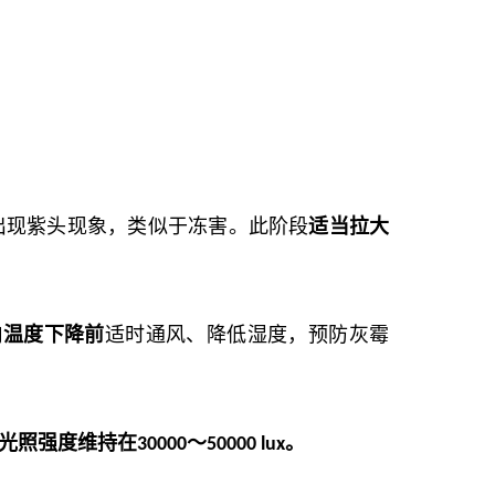
出现紫头现象，类似于冻害。此阶段
适当拉大
内温度下降前
适时通风、降低湿度，预防灰霉
光照强度维持在
～
。
30000
50000 lux