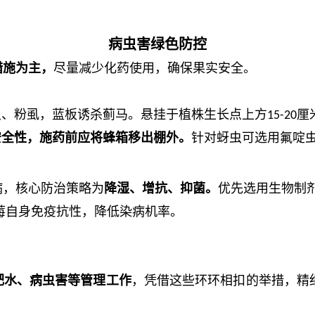
病虫害绿色防控
措施为主
，
尽量减少化药使用，确保果实安全。
虫、粉虱，蓝板诱杀蓟马。悬挂于植株生长点上方
厘
15-20
安全性，施药前应将蜂箱移出棚外。
针对蚜虫可选用氟啶
病，核心防治策略为
降湿、增抗、抑菌。
优先选用生物制
莓自身免疫抗性，降低染病机率。
肥水、病虫害等管理工作
，凭借这些环环相扣的举措，精