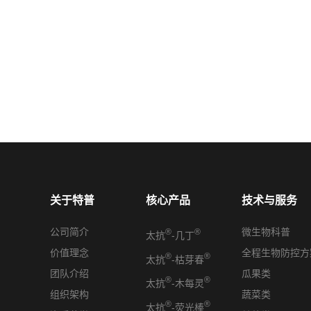
关于特普
核心产品
技术与服务
公司简介
微生物科普
®
®
太抗
-几丁
价值理念
全程生物防控方
®
®
太抗
-枯芽春
团队介绍
瓜果类
®
®
太抗
-木每灵
组织架构
蔬菜类
®
®
太抗
-荧光棒