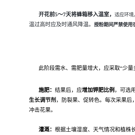
开花前5～7天将蜂箱移入温室，
适应环境
温过高时应及时通风降温。
授粉期间严禁使用
此阶段需水、需肥量增大
，应采取“少量
施肥：
结果后，应
增加钾肥比例
，可选
生长调节剂
，
防裂果、促转色。每次采果后
冲击花果。
灌溉：
根据土壤湿度、天气情况和植株