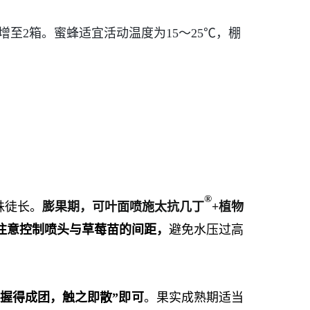
至2箱。蜜蜂适宜活动温度为15～25℃，棚
®
株徒长。
膨果期，可叶面喷施太抗几丁
+植物
注意控制喷头与草莓苗的间距，
避免水压过高
“握得成团，触之即散”
即可
。果实成熟期适当