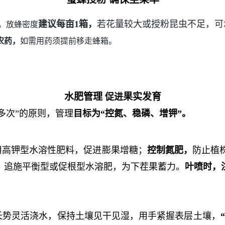
建议每亩1箱，
若花量较大或授粉昆虫不足，可增
。放蜂密度
农药，
如需用药须提前移走蜂箱。
水肥管理
果实发育
促进
多次”的原则
，管理
目标
为
“控氮、稳磷、增钾”
。
用高钾型水溶性肥料，促进膨果增糖；
控制氮肥，
防止植
，追施平衡型或促根型水溶肥，为下茬果蓄力。
叶喷时，
长势灵活浇水，保持土壤见干见湿，用手紧握表层土壤，