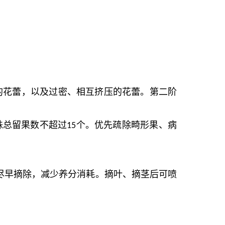
的花蕾，以及过密、相互挤压的花蕾。第二阶
株总留果数不超过
个。优先疏除畸形果、病
15
尽早摘除，减少养分消耗。摘叶、摘茎后可喷