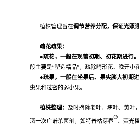
植株管理旨在
调节
营养
分配，保证光照
疏花疏果‍：
●
疏花
，
一般在现蕾初期、初花期进行
段主要是“塑造精品”，
疏除畸形花、晚开小
●
疏果
，
‍一般在坐果后、果实膨大初期
虫果和过密的弱小果。
植株整理
：
及时摘除老叶、病叶、黄叶
®
洒一次广谱杀菌剂，如特普枯芽春
、荧光