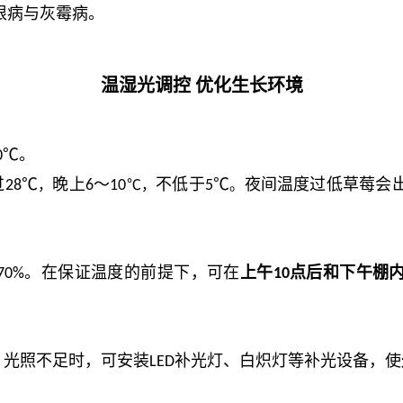
根病与灰霉病。
温湿光调控
优化生长环境
℃。
0
过
℃
晚上
～
不低于
℃
夜间温度过低草莓会
28
，
6
10
℃，
5
。
。在保证温度的前提下，
可在
上午
点后和下午棚
70%
10
。光照不足时，可安装
补光灯、白炽灯等补光设备，使
LED