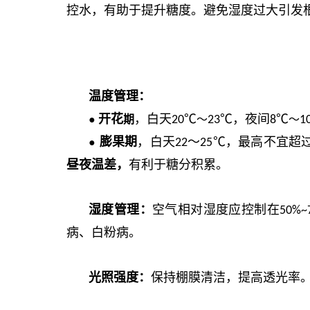
控水，有助于提升糖度。避免湿度过大引发
温度管理：
开花
，白天
℃
℃，夜间
℃
●
期
20
～
23
8
～
1
膨
果
期
，
白天
～
℃，最高不宜超
●
22
25
昼夜温差，
有利于糖分积累。
湿度管理：
空气相对湿度应控制在
50%~
病、白粉病。
光照强度：
保持棚膜清洁，提高透光率