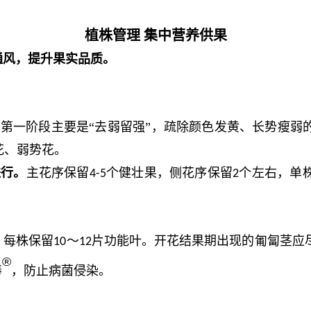
植株管理
集中营养供果
通风，提升果实品质。
。
第一阶段主要是“去弱留强”，
疏除
颜色发黄、长势瘦弱
花、弱势花。
进行。
主花序保留
个健壮果，侧花序保留
个左右，单
4-5
2
，每株保留
～
片功能叶。
开花结果期出现的匍匐茎应
10
12
®
棒
，防止病菌侵染。