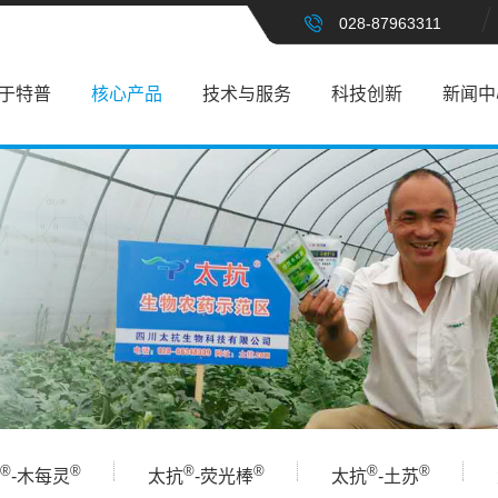
028-87963311
于特普
核心产品
技术与服务
科技创新
新闻中
®
®
®
®
®
®
-木每灵
太抗
-荧光棒
太抗
-土苏