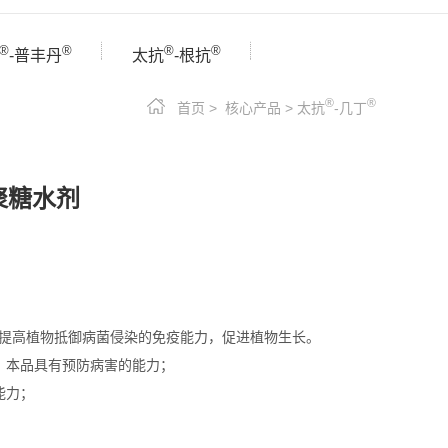
®
®
®
®
-普丰丹
太抗
-根抗
®
®
首页
>
核心产品
>
太抗
-几丁
聚糖水剂
提高植物抵御病菌侵染的免疫能力，促进植物生长。
，本品具有预防病害的能力；
能力；