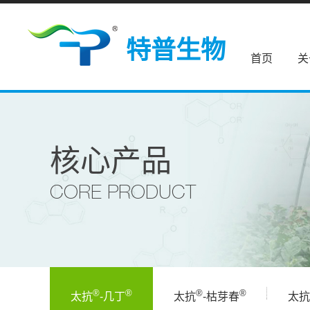
特普生物
首页
关
核心产品
CORE PRODUCT
®
®
®
®
太抗
-几丁
太抗
-枯芽春
太抗