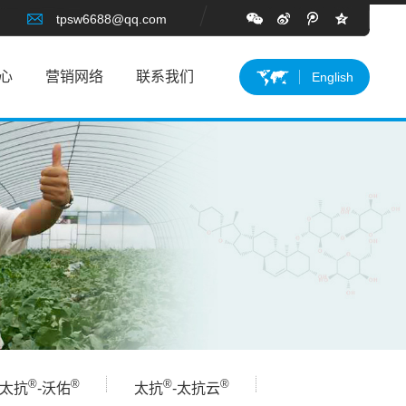
tpsw6688@qq.com
心
营销网络
联系我们
English
®
®
®
®
太抗
-沃佑
太抗
-太抗云