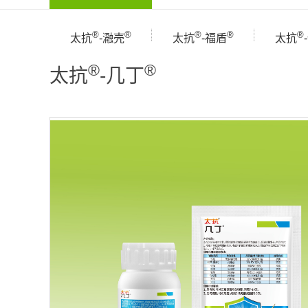
®
®
®
®
®
太抗
-瀜壳
太抗
-福盾
太抗
®
®
太抗
-几丁