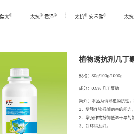
®
®
®
®
®
-健太
太抗
-君泽
太抗
-安禾健
太抗
植物诱抗剂几丁
规格：30g/100g/1000g
成分：0.5% 几丁聚糖
简介：本品为诱导植物抗性，
1、增强作物抵御病害的能力
2、增强作物抵御低温干旱的
3、对环境友好。