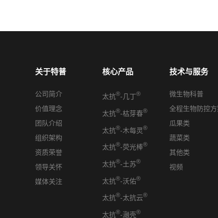
关于特普
核心产品
技术与服务
公司简介
微生物科普
®
®
太抗
-几丁
价值理念
全程生物防控方
®
®
太抗
-枯芽春
团队介绍
瓜果类
®
®
太抗
-木每灵
组织架构
蔬菜类
®
®
太抗
-荧光棒
资质荣誉
其他类
®
®
太抗
-土苏
领导关怀
视频
®
®
太抗
-沃佑
媒体关注
®
®
太抗
-太抗云
®
®
太抗
-瀜壳