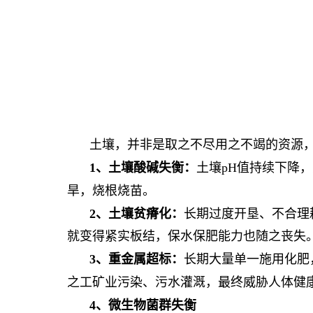
土壤，并非是取之不尽用之不竭的资源
1、
土壤
酸碱失衡
：
土壤pH值持续下降，
旱，烧根烧苗。
2、
土壤贫瘠化：
长期过度开垦、不合理
就变得紧实板结，保水保肥能力也随之丧失
3、
重金属超标：
长期大量单一施用化肥
之工矿业污染、污水灌溉，最终威胁人体健
4
、
微生物菌群失衡