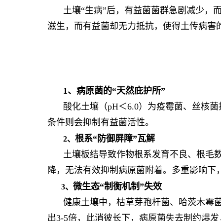
土壤“生病”后，有益菌菌群急剧减少，
滋生，而有益菌却无力抵抗，使得土传病害
1、
病原菌
的
“天然庇护所”
酸化土壤（pH＜6.0）为疫霉菌、丝
条件则会抑制有益菌活性。
根系“防御屏障”瓦解
2、
土壤板结导致作物根系发育不良、根毛
降，无法有效抑制病原菌附着。多重影响下
微生态“制衡机制”失效
3、
健康土壤中，枯草芽孢杆菌、哈茨木霉
出3-5倍，此消彼长下，病原菌失去制约爆