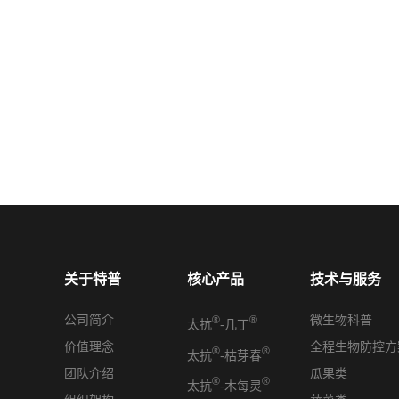
关于特普
核心产品
技术与服务
公司简介
微生物科普
®
®
太抗
-几丁
价值理念
全程生物防控方
®
®
太抗
-枯芽春
团队介绍
瓜果类
®
®
太抗
-木每灵