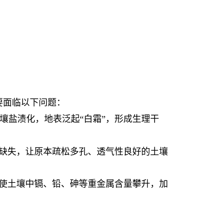
要面临以下问题：
土壤盐渍化
，
地表泛起“白霜”
，形成生理干
缺失，让原本疏松多孔
、透气性良好的土壤
使土壤中镉、铅、砷等重金属含量攀升，加