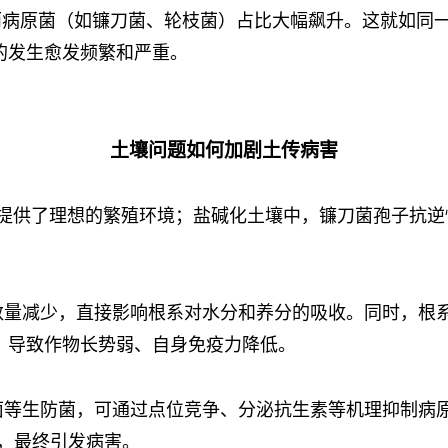
而病原菌（如镰刀菌、轮枝菌）占比大幅飙升。这就如同
的发生愈发频繁和严重。
土壤问题如何加剧土传病害
核菌提供了理想的繁殖环境；盐碱化土壤中，镰刀菌孢子抗逆
数量减少，直接影响根系对水分和养分的吸收。同时，根
，导致作物长势弱、自身免疫力降低。
菌等生防菌，可通过点位竞争、分泌抗生素等机理抑制病
发，最终引发病害。